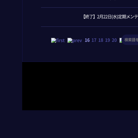
【終了】2月22日(水)定期メ
16
17
18
19
20