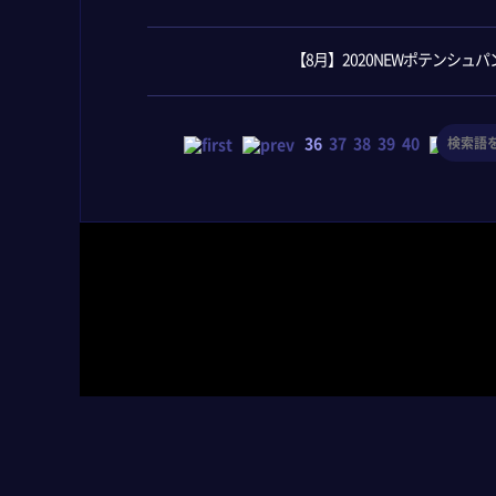
【8月】2020NEWポテンシュ
36
37
38
39
40