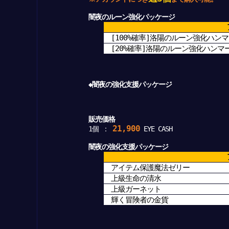
闇夜のルーン強化パッケージ
[100%確率]洛陽のルーン強化ハンマー
[20%確率]洛陽のルーン強化ハンマー(
◆闇夜の強化支援パッケージ
販売価格
21,900
1個 ：
EYE CASH
闇夜の強化支援パッケージ
アイテム保護魔法ゼリー
上級生命の清水
上級ガーネット
輝く冒険者の金貨