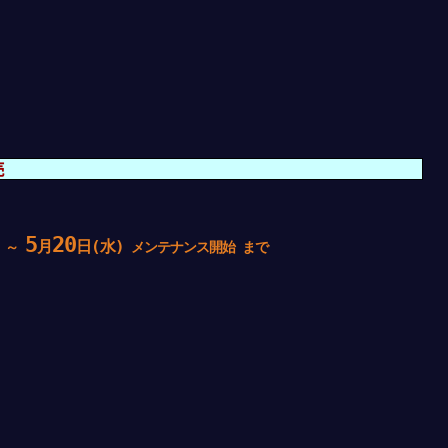
売
5
20
月
日(水)
 ～
メンテナンス開始 まで