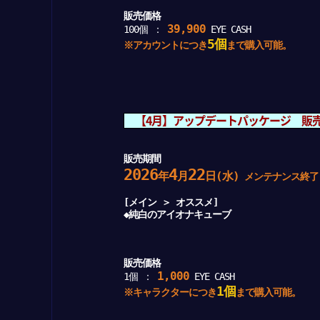
販売価格
39,900
100個 ：
EYE CASH
5個
※アカウントにつき
まで購入可能。
【4月】アップデートパッケージ 販
販売期間
2026
4
22
年
月
日(水)
メンテナンス終了
[メイン ＞ オススメ]
◆純白のアイオナキューブ
販売価格
1,000
1個 ：
EYE CASH
1個
※キャラクターにつき
まで購入可能。