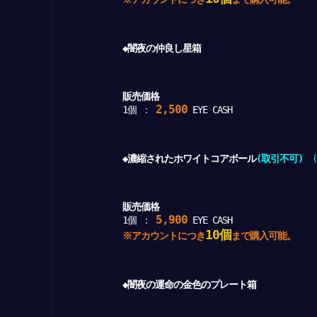
◆闇夜の仲良し星箱
販売価格
2,500
1個 ：
EYE CASH
◆濃縮されたホワイトコアボール
(取引不可)
(2
販売価格
5,900
1個 ：
EYE CASH
10個
※アカウントにつき
まで購入可能。
◆闇夜の運命の金色のプレート箱