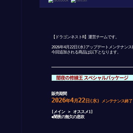
【ドラゴンネストR】運営チームです。
2026年4月22日(水)アップデートメンテナ
今回追加される商品は以下となります。
闇夜の修練王 スペシャルパッケージ
販売期間
2026
4
22
年
月
日(水)
メンテナンス終了
[メイン ＞ オススメ1]
◆闇夜の無欠の息吹