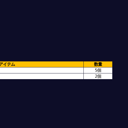
アイテム
数量
5個
2個