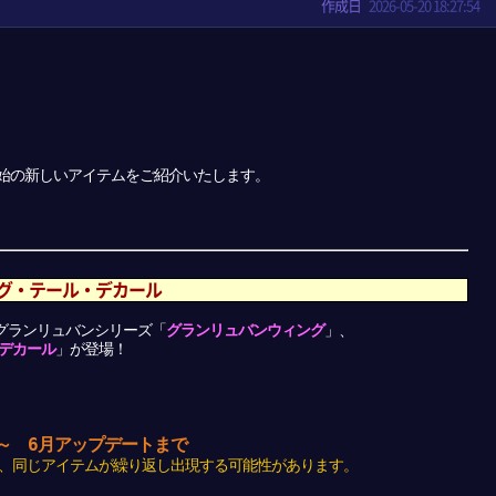
作成日
2026-05-20 18:27:54
売開始の新しいアイテムをご紹介いたします。
グ・テール・デカール
、グランリュバンシリーズ「
グランリュバンウィング
」、
デカール
」が登場！
 ～ 6月アップデートまで
、同じアイテムが繰り返し出現する可能性があります。