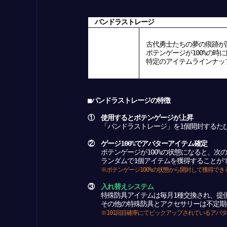
パンドラストレージ
古代勇士たちの夢の痕跡が
ポテンゲージが100%の時
特定のアイテムラインナップ
■パンドラストレージの特徴
① 使用するとポテンゲージが上昇
「パンドラストレージ」を1個開封するたびに
② ゲージ100%でアバターアイテム確定
ポテンゲージが100%の状態になると、次の
ランダムで1個アイテムを獲得することが
※ポテンゲージ100%の状態から開封して獲得で
③
入れ替えシステム
特殊防具アイテムは毎月1種交換され、提供
その他の特殊防具とアクセサリーは不定期
※101回目確率にてピックアップされているアバ