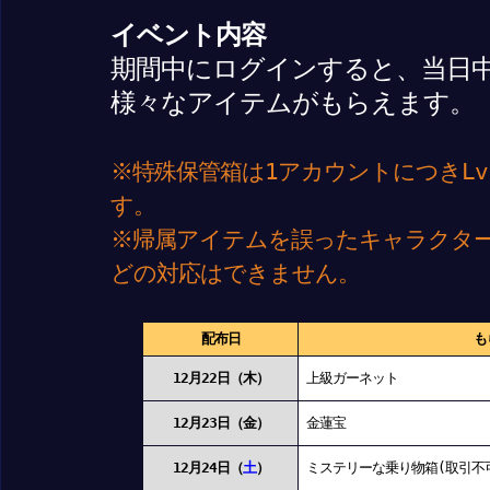
イベント内容
期間中にログインすると、当日
様々なアイテムがもらえます。
※特殊保管箱は1アカウントにつきLv
す。
※帰属アイテムを誤ったキャラクタ
どの対応はできません。
配布日
も
12月22日（木）
上級ガーネット
12月23日（金）
金蓮宝
12月24日（
土
）
ミステリーな乗り物箱(取引不