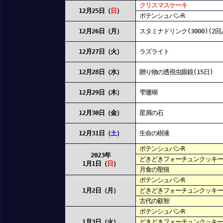
クリスマスケーキ
12月25日（
日
）
ポテンシュパンR
12月26日（月）
スタミナドリンク(3000)(2回
12月27日（火）
ラズライト
12月28日（水）
贈り物の透視虫眼鏡(15日)
12月29日（木）
雫珊瑚
12月30日（金）
星屑の石
12月31日（
土
）
生命の樹液
ポテンシュパンR
2023年
どきどきフォーチュンクッキー
1月1日（
日
）
月食の聖痕
ポテンシュパンR
1月2日（月）
どきどきフォーチュンクッキー
古代の叡智
ポテンシュパンR
1月3日（火）
どきどきフォーチュンクッキー