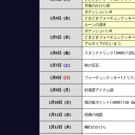
月食のかけら袋
ポテンシュパンR
1月4日（水）
どきどきフォーチュンクッキー
ルーンの清水
ポテンシュパンR
1月5日（木）
どきどきフォーチュンクッキー
アルテイアのたいまつ
1月6日（金）
スタミナドリンク(3000)(2回
1月7日（
土
）
秋の宝石
1月8日（
日
）
フォーチュンクッキー(クリス
1月9日（月）
好感度アイテム袋
1月10日（火）
掲示板ポイント(3000)(30 da
1月11日（水）
回廊の地図
1月12日（木）
幽幻のかけら