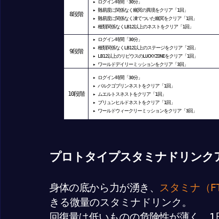
▸
ログイン時間「30分」
▸
難易度に関係なく幽冥の異境をクリア「1回」
8段階
▸
難易度に関係なく凍てついた幽冥をクリア「1回」
▸
種類関係なくLB12以上のネストをクリア「1回」
▸
ログイン時間「30分」
▸
種類関係なくLB12以上のステージをクリア「2回」
9段階
▸ LB12以上のリピウスのLUCKYZONEをクリア「1回」
▸
ワールドデイリーミッションをクリア「3回」
▸
ログイン時間「30分」
▸
バルクゴブリンネストをクリア「1回」
10段階
▸
ムエルトスネストをクリア「1回」
▸
ブリュンヒルドネストをクリア「1回」
▸
ワールドウィークリーミッションをクリア「3回」
プロトタイプスタミナドリンク
身体の底から力が湧き、
スタミナ（F
きる微量のスタミナドリンク。
回復量は低いものの危険性が薄く、1