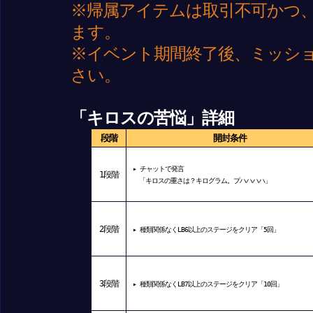
※帰属アイテムは取引不可かつ
ます。
※イベント期間終了後、ミッシ
さい。
「キロスの苦悩」詳細
段階
開封条件
▸ チャットで発言
1
段階
「キロスの重さは？キログラム。プハハハハ」
2
段階
▸ 種類関係なくLB6以上のステージをクリア「5回」
3
段階
▸ 種類関係なくLB7以上のステージをクリア「10回」