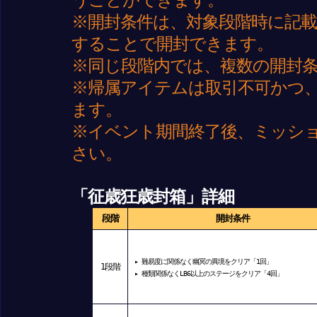
※開封条件は、対象段階時に記
することで開封できます。
※同じ段階内では、複数の開封
※帰属アイテムは取引不可かつ
ます。
※イベント期間終了後、ミッシ
さい。
「征歳狂歳封箱」詳細
段階
開封条件
▸
難易度に関係なく幽冥の異境をクリア「1回」
1
段階
▸
種類関係なくLB6以上のステージをクリア「4回」