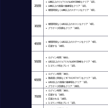
▸ LB8以上のリピウスのLUCKYZONEをクリア「1回」
2
段階
▸ LB8以上の洛陽の修練場をクリア「1回」
▸
種類関係なくLB8以上のステージをクリア「3回」
▸
種類関係なくLB11以上のネストをクリア「4回」
3
段階
▸
グラナーダ回廊をクリア「10回」
▸
種類関係なくLB11以上のステージをクリア「4回」
4
段階
▸
応援する「10回」
▸
ログイン時間「60分」
5
段階
▸ LB11以上のリピウスのLUCKYZONEをクリア「4回」
▸ 1:1ランク戦をプレイ「1回」
▸
ログイン時間「30分」
▸
難易度に関係なくﾗﾋﾞﾘﾝｽ(ﾒｲｽﾞﾓｰﾄﾞ)をクリア「1回」
6段階
▸ LB12以上の洛陽の修練場をクリア「1回」
▸
グラナーダ回廊をクリア「20回」
▸
ログイン時間「30分」
▸
応援する「10回」
7段階
▸
応援される「10回」
▸ 1:1ランク戦をプレイ「1回」