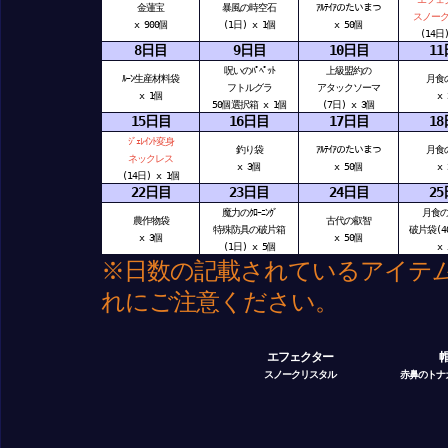
金蓮宝
暴風の時空石
ｱﾙﾃｲｱのたいまつ
スノー
x 900個
(1日) x 1個
x 50個
(14日
8日目
9日目
10日目
1
呪いのﾊﾟﾍﾟｯﾄ
上級盟約の
ﾙｰﾝ生産材料袋
月食
フトルグラ
アタックソーマ
x 1個
x
50個選択箱 x 1個
(7日) x 3個
15日目
16日目
17日目
1
ｼﾞｪﾚｲﾝﾄ変身
釣り袋
ｱﾙﾃｲｱのたいまつ
月食
ネックレス
x 3個
x 50個
x
(14日) x 1個
22日目
23日目
24日目
25
魔力のｸﾛｰﾆﾝｸﾞ
月食
農作物袋
古代の叡智
特殊防具の破片箱
破片袋(4
x 3個
x 50個
(1日) x 5個
x
※日数の記載されているアイテ
れにご注意ください。
エフェクター
スノークリスタル
赤鼻のトナ