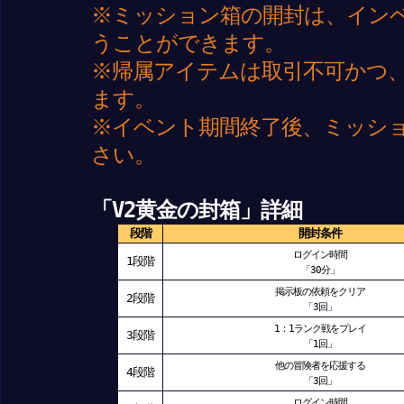
※ミッション箱の開封は、イン
うことができます。
※帰属アイテムは取引不可かつ
ます。
※イベント期間終了後、ミッシ
さい。
「V2黄金の封箱」詳細
段階
開封条件
ログイン時間
1段階
「30分」
掲示板の依頼をクリア
2段階
「3回」
1：1ランク戦をプレイ
3段階
「1回」
他の冒険者を応援する
4段階
「3回」
ログイン時間