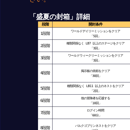
「盛夏の封箱」詳細
段階
開封条件
ワールドデイリーミッションをクリア
1段階
「5回」
種類関係なく LB7 以上のステージをクリア
2段階
「3回」
ワールドウィークリーミッションをクリア
3段階
「3回」
掲示板の依頼をクリア
4段階
「30回」
種類関係なく LB11 以上のネストをクリア
5段階
「2回」
他の冒険者を応援する
6段階
「10回」
ログイン時間
7段階
「60分」
バルクゴブリンネストをクリア
8段階