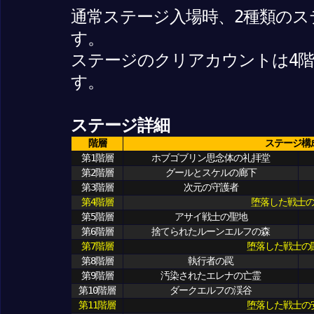
通常ステージ入場時、2種類の
す。
ステージのクリアカウントは4
す。
ステージ詳細
階層
ステージ構
第1階層
ホブゴブリン思念体の礼拝堂
第2階層
グールとスケルの廊下
第3階層
次元の守護者
第4階層
堕落した戦士
第5階層
アサイ戦士の聖地
第6階層
捨てられたルーンエルフの森
第7階層
堕落した戦士の
第8階層
執行者の罠
第9階層
汚染されたエレナの亡霊
第10階層
ダークエルフの渓谷
第11階層
堕落した戦士の