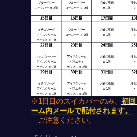
ブルーベリー
ブルーベリー
月食の聖痕
月食
コーンバー x 2個
コーンバー x 2個
x 1個
x
15日目
16日目
17日目
1
イチゴソーダ
ブルーベリー
月食の聖痕
月食
アイスクリーム
コーンバー x 2個
x 1個
x
ボックス x 1個
22日目
23日目
24日目
25
アイスクリーム
月食の聖痕
月食
イチゴブルーベリー
アイスクリーム
バラエティ
x 1個
x
ボックス x 1個
ボックス x 2個
29日目
30日目
31日目
3
イチゴソーダ
アイスクリーム
月食の聖痕
月食
アイスクリーム
バラエティ
x 1個
x
ボックス x 1個
ボックス x 2個
※1日目のスイカバーのみ、
初回
ーム内メールで配付されます。
ご注意ください。