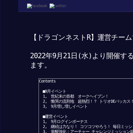
【ドラゴンネストR】運営チーム
2022年9月21日(水)より開
ます。
Contents
■9月イベント
1, 世紀末の首都 オークヘイブン！
2, 慟哭の流刑地 超熱烈！？ トリオDEバッカス
3, 9月増し増しイベント
■運営イベント
1, 9月ログインボーナス
2, 継続は力なり！ コツコツやろう！ 毎日ミッシ
3, 覚醒強化：アーチャー チャレンジミッション