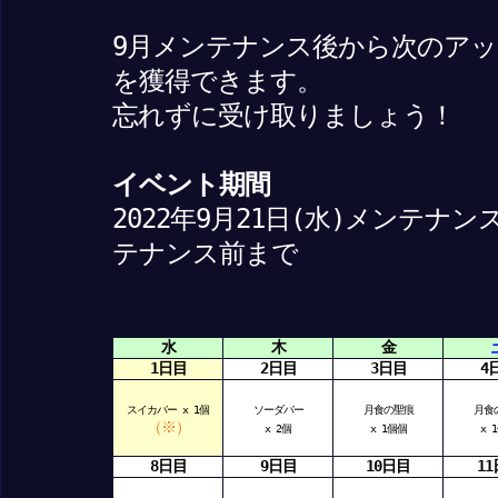
9月メンテナンス後から次のア
を獲得できます。
忘れずに受け取りましょう！
イベント期間
2022年9月21日(水)メンテナン
テナンス前まで
水
木
金
1日目
2日目
3日目
4
スイカバー x 1個
ソーダバー
月食の聖痕
月食
（※）
x 2個
x 1個個
x 
8日目
9日目
10日目
1