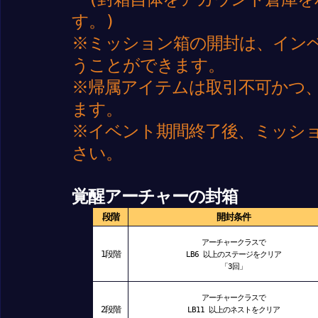
す。)
※ミッション箱の開封は、イン
うことができます。
※帰属アイテムは取引不可かつ
ます。
※イベント期間終了後、ミッシ
さい。
覚醒アーチャーの封箱
段階
開封条件
アーチャークラスで
1段階
LB6 以上のステージをクリア
「3回」
アーチャークラスで
2段階
LB11 以上のネストをクリア