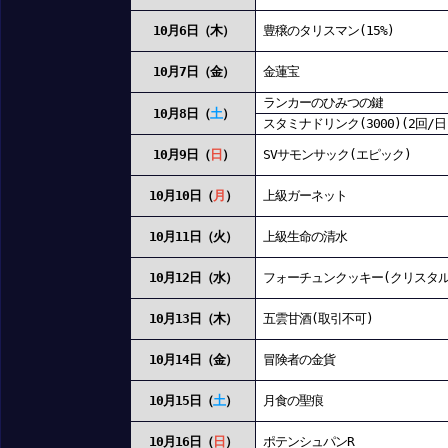
10月6日（木）
豊穣のタリスマン(15%)
10月7日（金）
金蓮宝
ランカーのひみつの鍵
10月8日（
土
）
スタミナドリンク(3000)(2回/日
10月9日（
日
）
SVサモンサック(エピック)
10月10日（
月
）
上級ガーネット
10月11日（火）
上級生命の清水
10月12日（水）
フォーチュンクッキー(クリスタル
10月13日（木）
五雲甘酒(取引不可)
10月14日（金）
冒険者の金貨
10月15日（
土
）
月食の聖痕
10月16日（
日
）
ポテンシュパンR