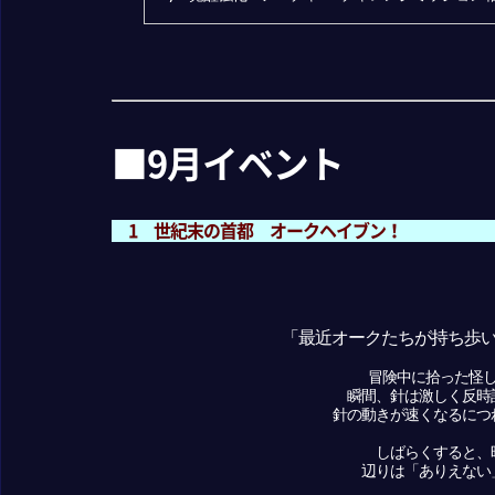
■9月イベント
1 世紀末の首都 オークヘイブン！
「最近オークたちが持ち歩
冒険中に拾った怪
瞬間、針は激しく反時
針の動きが速くなるにつ
しばらくすると、
辺りは「ありえない