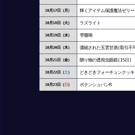
輝くアイテム保護魔法ゼリー
10月17日（月）
ラズライト
10月18日（火）
雫珊瑚
10月19日（水）
濃縮された五雲甘酒(取引不
10月20日（木）
贈り物の透視虫眼鏡(15日)
10月21日（金）
どきどきフォーチュンクッキ
10月22日（
土
）
ポテンシュパンR
10月23日（
日
）