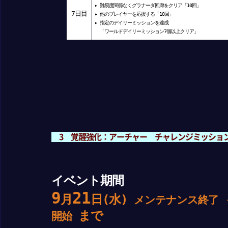
▸ 難易度関係なくグラナーダ回廊をクリア「10回」
7
日目
▸ 他のプレイヤーを応援する「10回」
▸ 指定のデイリーミッションを達成
「ワールドデイリーミッション7個以上クリア」
3 覚醒強化：アーチャー チャレンジミッショ
イベント期間
9
21
月
日(水)
メンテナンス終了
まで
開始