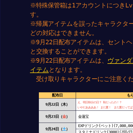
※特殊保管箱は1アカウントにつきLv
す。
※帰属アイテムを誤ったキャラクタ
どの対応はできません。
※9月22日配布アイテムは、セント
と交換することができます。
※9月22日配布アイテムは、
ヴァンダ
イテム
となります。
受け取りキャラクターにご注意く
配布日
もら
え、明日秋分の日？ 秋だったの！？
9月22日（木）
いやだああああ！ まだ夏！ まだ夏だってば
9月23日（
金
）
金蓮宝
EXPドリンク(ペット)(7,000,00
9月24日（
土
）
スタミナドリンク(3000)(2回/日