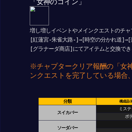
「女神のコイン」
増し増しイベントやメインクエストのチャ
[紅蓮宮-朱雀大路-]→[時空の分かれ道]→
[グラナーダ商店]にてアイテムと交換でき
※チャプタークリア報酬の「女
ンクエストを完了している場合
分類
構成品(
ミステ
スイカバー
ポ
ソーダバー