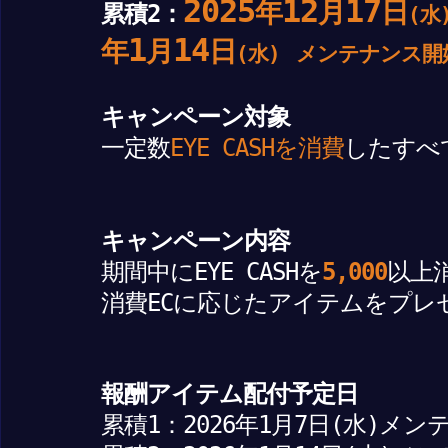
2025
12
17
年
月
日
累積2：
(水
1
14
年
月
日
(水)
メンテナンス開
キャンペーン対象
一定数
EYE CASHを消費
したすべ
キャンペーン内容
期間中にEYE CASHを
5,000
以上
消費ECに応じたアイテムをプレ
報酬アイテム配付予定日
累積1：2026年1月
7
日(水)メン