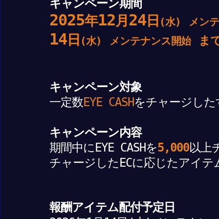
キャンペーン期間
2025
12
24
年
月
日
(水)
メンテ
14
日
ま
(水)
メンテナンス開始
キャンペーン対象
一定数
EYE CASH
をチャージ
した
キャンペーン内容
期間中にEYE CASHを
5,000
以上
チャージしたECに応じたアイテ
報酬アイテム配付予定日