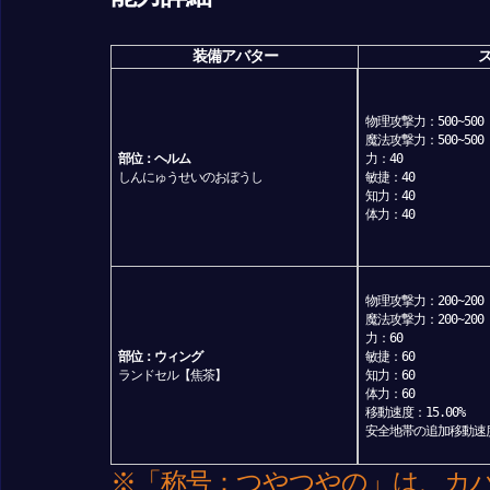
装備アバター
物理攻撃力：500~500
魔法攻撃力：500~500
部位：ヘルム
力：40
しんにゅうせいのおぼうし
敏捷：40
知力：40
体力：40
物理攻撃力：200~200
魔法攻撃力：200~200
力：60
部位：ウィング
敏捷：60
ランドセル【焦茶】
知力：60
体力：60
移動速度：15.00%
安全地帯の追加移動速度：
※「称号：つやつやの」は、カ