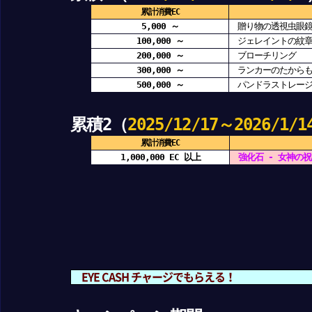
累計消費EC
5,000 ～
贈り物の透視虫眼鏡(
100,000 ～
ジェレイントの紋章
200,000 ～
ブローチリング
300,000 ～
ランカーのたからも
500,000 ～
パンドラストレー
累積2（
2025/12/17～2026/1/1
累計消費EC
1,000,000 EC 以上
強化石 - 女神の祝
EYE CASH チャージでもらえる！