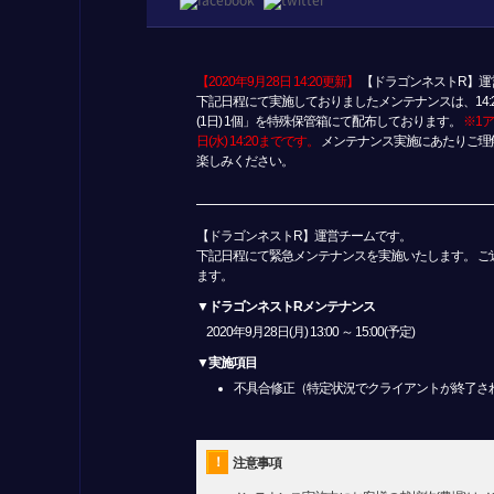
【2020年9月28日 14:20更新】
【ドラゴンネストR】運
下記日程にて実施しておりましたメンテナンスは、14:
(1日) 1個」を特殊保管箱にて配布しております。
※1
日(水) 14:20までです。
メンテナンス実施にあたりご理
楽しみください。
【ドラゴンネストR】運営チームです。
下記日程にて緊急メンテナンスを実施いたします。 
ます。
▼ドラゴンネストRメンテナンス
2020年9月28日(月) 13:00 ～ 15:00(予定)
▼実施項目
不具合修正（特定状況でクライアントが終了さ
！
注意事項