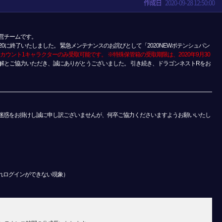
作成日
2020-09-28 12:50:00
営チームです。
20に終了いたしました。 緊急メンテナンスのお詫びとして「2020NEWポテンシュパン
アカウント1キャラクターのみ受取可能です。 ※特殊保管箱の受取期限は、2020年9月30
解とご協力いただき、誠にありがとうございました。 引き続き、ドラゴンネストRをお
ご迷惑をお掛けし誠に申し訳ございませんが、何卒ご協力くださいますようお願いいたし
れログインができない現象）