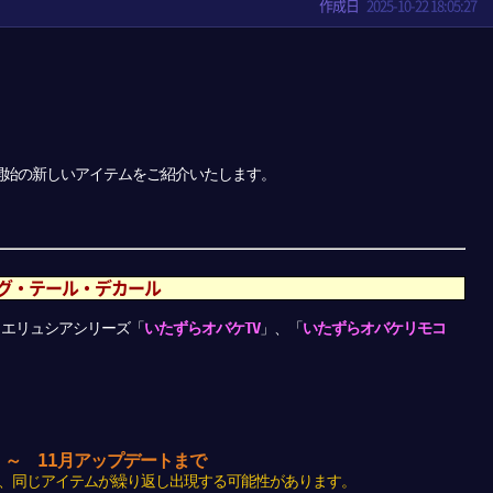
作成日
2025-10-22 18:05:27
販売開始の新しいアイテムをご紹介いたします。
グ・テール・デカール
、エリュシアシリーズ「
いたずらオバケTV
」、「
いたずらオバケリモコ
後 ～ 11月アップデートまで
、同じアイテムが繰り返し出現する可能性があります。