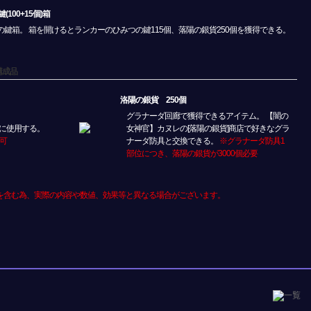
00+15個)箱
鍵箱。 箱を開けるとランカーのひみつの鍵115個、落陽の銀貨250個を獲得できる。
構成品
洛陽の銀貨 250個
グラナーダ回廊で獲得できるアイテム。 【闇の
に使用する。
女神官】カヌレの[落陽の銀貨]商店で好きなグラ
可
ナーダ防具と交換できる。
※グラナーダ防具1
部位につき、落陽の銀貨が3000個必要
を含む為、実際の内容や数値、効果等と異なる場合がございます。