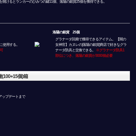
を開けるとランカーのひみつの鍵11個、落陽の銀貨25個を獲得できる。
洛陽の銀貨 25個
グラナーダ回廊で獲得できるアイテム。 【闇の
に使用する。
女神官】カヌレの[落陽の銀貨]商店で好きなグラ
可
ナーダ防具と交換できる。
※グラナーダ防具1
部位につき、落陽の銀貨が3000個必要
00+15個)箱
4月アップデートまで