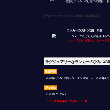
特別なランカーのひみつの鍵箱。 箱
特別なランカーのひみつの鍵(10+1個)箱構成品
ランカーのひみつの鍵 11個
ランカーのたからものを開けるの
レベル制限：95以上 トレード不
ラグジュアリーなランカーのひみつの鍵(1
販売期間
2020年3月25日(水) メンテナンス後 ～ 2020年
販売価格
45,000 EYE CASH
※PETAL購入不可 プレゼント不可