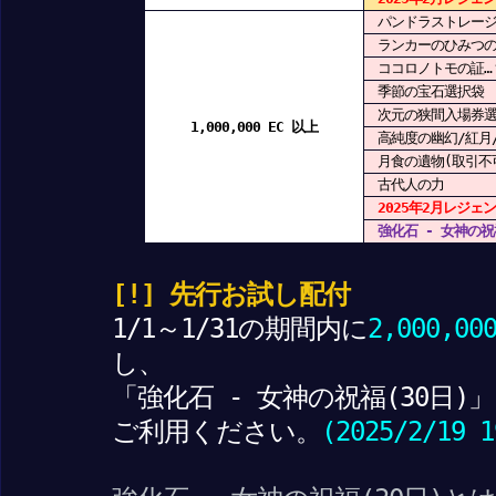
パンドラストレージ(
ランカーのひみつの鍵
ココロノトモの証…
季節の宝石選択袋
次元の狭間入場券選
1,000,000 EC 以上
高純度の幽幻/紅月
月食の遺物(取引不
古代人の力
2025年2月レジェ
強化石 - 女神の祝福
[!] 先行お試し配付
1/1～1/31の期間内に
2,000,00
し、
「強化石 - 女神の祝福(30日
ご利用ください。
(2025/2/19