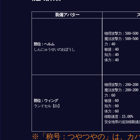
装備アバター
物理攻撃力：500~500
魔法攻撃力：500~500
部位：ヘルム
力：40
しんにゅうせいのおぼうし
敏捷：40
知力：40
体力：40
物理攻撃力：200~200
魔法攻撃力：200~200
力：60
部位：ウィング
敏捷：60
ランドセル【白】
知力：60
体力：60
移動速度：15.00%
安全地帯の追加移動速度：
※「称号：つやつやの」は、カ