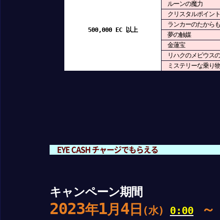
ルーンの魔力
クリスタルポイント(5
ランカーのたからも
500,000 EC 以上
夢の触媒
金蓮宝
リハクのメビウスの
ミステリーな乗り物
EYE CASH チャージでもらえる
キャンペーン期間
2023
1
4
年
月
日
(水)
0:00