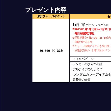
プレゼント内容
も
累計チャージポイント
[1日
1
回
]
ポテンシュパンR
※2023年1月
18
日
(水
)
～1
月31
日
毎日1個受取可能。
※受取期限
(
各日
0:00
～
23:59)
内
再配付対応不可。
※チャージ報酬アイテム
を受け取
50,000 EC
以上
別途販売中の「
[1
日
1
回]ポテン
アイルパピヨン
ランカーのひみつの鍵
アルテイアのたいまつ
ランダムカラーアイテム
冒険者の金貨