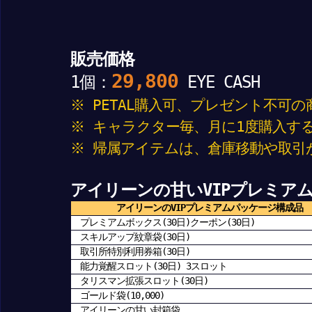
販売価格
29,800
1個：
EYE CASH
※ PETAL購入可、プレゼント不可
※ キャラクター毎、月に1度購入す
※ 帰属アイテムは、倉庫移動や取引
アイリーンの甘いVIPプレミア
アイリーンのVIPプレミアムパッケージ構成品
プレミアムボックス(30日)クーポン(30日)
スキルアップ紋章袋(30日)
取引所特別利用券箱(30日)
能力覚醒スロット(30日) 3スロット
タリスマン拡張スロット(30日)
ゴールド袋(10,000)
アイリーンの甘い封箱袋