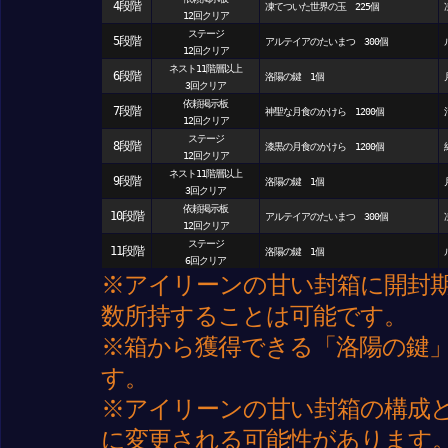
4段階
凍てついた世界の玉 225個
凍
12回クリア
ステージ
5段階
アルテイアのたいまつ 300個
ル
12回クリア
ネスト11階層以上
6段階
洛陽の鍵 1個
3回クリア
依頼掲示板
7段階
神聖な月食のかけら 1200個
清
12回クリア
ステージ
8段階
漆黒の月食のかけら 1200個
純
12回クリア
ネスト11階層以上
9段階
洛陽の鍵 1個
3回クリア
依頼掲示板
10段階
アルテイアのたいまつ 300個
凍
12回クリア
ステージ
11段階
洛陽の鍵 1個
6回クリア
※アイリーンの甘い封箱に開封
数所持することは可能です。
※箱から獲得できる「洛陽の鍵」
す。
※アイリーンの甘い封箱の構成
に変更される可能性があります