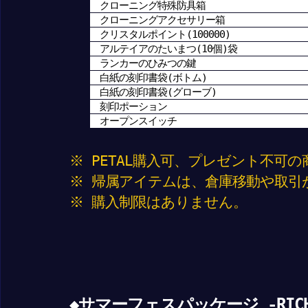
クローニング特殊防具箱
クローニングアクセサリー箱
クリスタルポイント(100000)
アルテイアのたいまつ(10個)袋
ランカーのひみつの鍵
白紙の刻印書袋(ボトム)
白紙の刻印書袋(グローブ)
刻印ポーション
オープンスイッチ
※ PETAL購入可、プレゼント不可
※ 帰属アイテムは、倉庫移動や取引
※ 購入制限はありません。
◆サマーフェスパッケージ -RICH