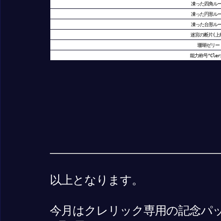
凍った四角ル
凍った円形ル
凍った台形ル
迷宮の断片(上
珊瑚ゼリー
能力称号"Cleri
以上となります。
今月はクレリック専用の記念パ