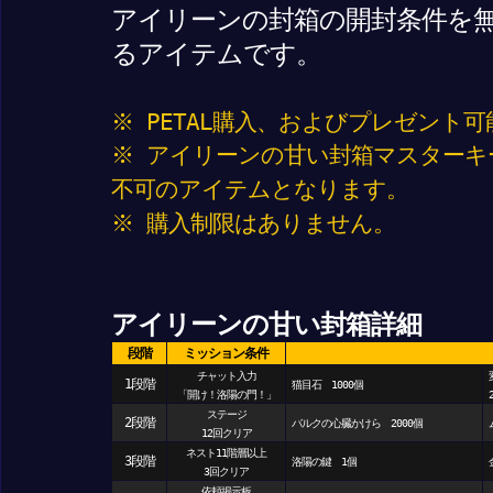
アイリーンの封箱の開封条件を
るアイテムです。
※ PETAL購入、およびプレゼント
※ アイリーンの甘い封箱マスターキ
不可のアイテムとなります。
※ 購入制限はありません。
アイリーンの甘い封箱詳細
段階
ミッション条件
チャット入力
1段階
猫目石 1000個
「開け！洛陽の門！」
2
ステージ
2段階
バルクの心臓かけら 2000個
ム
12回クリア
ネスト11階層以上
3段階
洛陽の鍵 1個
金
3回クリア
依頼掲示板