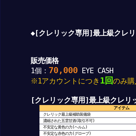
◆[クレリック専用]最上級クレ
販売価格
70,000
1個：
EYE CASH
1回
※1アカウントにつき
のみ購
[クレリック専用]最上級クレリ
アイテム
クレリック最上級補助装備袋
濃縮された五雲甘酒(取引不可)
不安定な黄色の力(ヘルム)
不安定な赤色の力(グローブ)