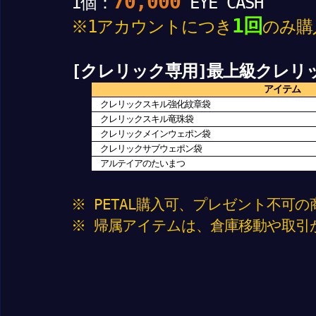
70,000
1個：
EYE CASH
1回
※1アカウントにつき
のみ購
[クレリック専用]最上級クレリ
アイテム
クレリックスキル強化紋章袋
クレリックスキル竜珠袋
クレリックメインウェポン袋
クレリックサブウェポン袋
アルテイアのたいまつ
※ PETAL購入可、プレゼント不可
※ 帰属アイテムは、倉庫移動や取引