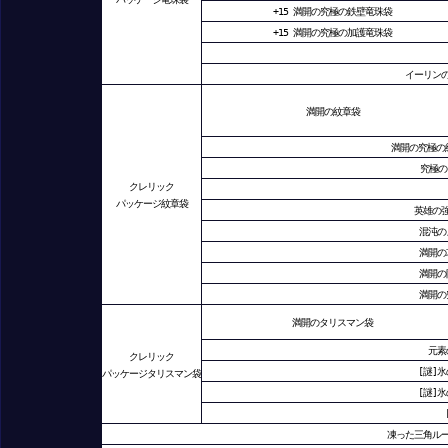
+15 満開の究極の鉄壁竜珠袋
+15 満開の究極の加護竜珠袋
イーリンの
満開の紋章袋
満開の究極の
究極の
クレリック
パッケージ紋章袋
英雄の
混沌の
満開の
満開の
満開の
満開のタリスマン袋
元素
クレリック
[謎]
パッケージタリスマン袋
[謎]
凍った三角ル