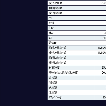
魔法攻撃力
700
物理防御力
魔法防御力
力
敏捷
知力
体力
3
CT
42
最大HP
物理攻撃力(%)
5.50%
魔法攻撃力(%)
5.50%
物理防御力(%)
魔法防御力(%)
移動速度
15.
安全地域の追加移動速度
20.
雷攻撃
闇攻撃
火攻撃
氷攻撃
CTダメージ
12