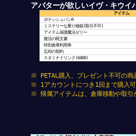
アバターが欲しいイヴ・キウイ
アイテム
ポテンシュパンR
ミステリーな乗り物箱(取引不可)
アイテム保護魔法ゼリー
復活の呪文書
特別倉庫利用券
忘却の契約
スタミナドリンク(6000)
※ PETAL購入、プレゼント不可の
※ 1アカウントにつき1回まで購入
※ 帰属アイテムは、倉庫移動や取引