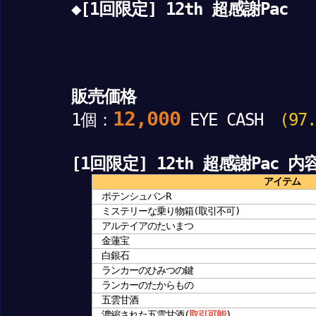
◆[1回限定] 12th 超感謝Pac
販売価格
12,000
1個：
EYE CASH
(97.
[1回限定] 12th 超感謝Pac 内
アイテム
ポテンシュパンR
ミステリーな乗り物箱(取引不可)
アルテイアのたいまつ
金蓮宝
白銀石
ランカーのひみつの鍵
ランカーのたからもの
五雲甘酒
濃縮された五雲甘酒(
取引可能
)