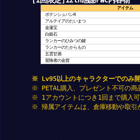
アイテム
ポテンシュパンR
アルテイアのたいまつ
金蓮宝
白銀石
ランカーのひみつの鍵
ランカーのたからもの
五雲甘酒
冒険者の金貨
※ Lv95以上のキャラクターでのみ
※ PETAL購入、プレゼント不可の
※ 1アカウントにつき1回まで購入
※ 帰属アイテムは、倉庫移動や取引