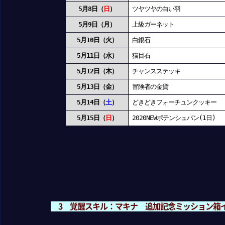
5月8日（
日
）
ツヤツヤの白い羽
5月9日（月）
上級ガーネット
5月10日（火）
白銀石
5月11日（水）
猫目石
5月12日（木）
チャンスステッキ
5月13日（金）
冒険者の金貨
5月14日（
土
）
どきどきフォーチュンクッキー
5月15日（
日
）
2020NEWポテンシュパン(1日)
3 覚醒スキル：マキナ 追加記念ミッション箱