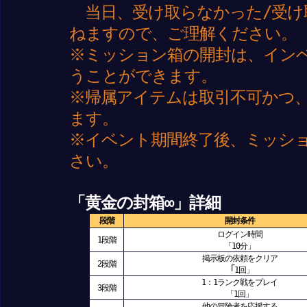
当日、受け取らなかった/受け
ねますので、ご理解ください。
※ミッション箱の開封は、イン
うことができます。
※帰属アイテムは取引不可かつ
ます。
※イベント期間終了後、ミッシ
さい。
「黄金の封箱∞」詳細
段階
開封条件
ログイン時間
1段階
「10分」
掲示板の依頼をクリア
2段階
「
1回」
1：1ランク戦をプレイ
3段階
「1回」
他の冒険者を応援する