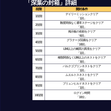
「深葉の封箱」詳細
段階
開封条件
デイリーミッションクリア
1段階
「1回」
難度関係なく通常ステージをクリア
2段階
「3回」
掲示板の依頼をクリア
3段階
「6回」
グラナーダ回廊をクリア
4段階
「10回」
LB4以上の幽冥の異境をクリア
5段階
「1回」
種類関係なくLB6以上のネストをクリア
6段階
「3回」
バルクゴブリンネストをクリア
7段階
「1回」
ムエルトスネストをクリア
8段階
「1回」
ブリュンヒルドネストをクリア
9段階
「1回」
ログイン時間
10段階
「10分」