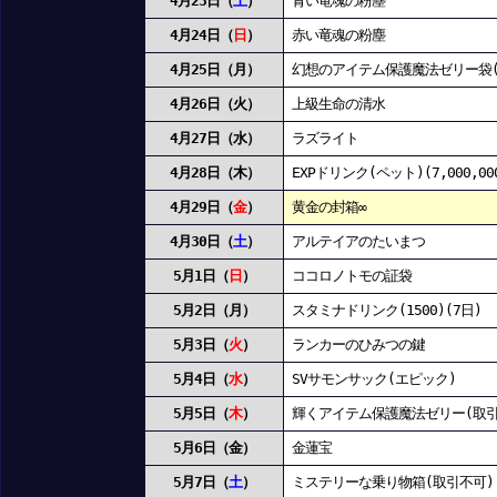
4月23日（
土
）
青い竜魂の粉塵
4月24日（
日
）
赤い竜魂の粉塵
4月25日（月）
幻想のアイテム保護魔法ゼリー袋(
4月26日（火）
上級生命の清水
4月27日（水）
ラズライト
4月28日（木）
EXPドリンク(ペット)(7,000,00
4月29日（
金
）
黄金の封箱∞
4月30日（
土
）
アルテイアのたいまつ
5月1日（
日
）
ココロノトモの証袋
5月2日（月）
スタミナドリンク(1500)(7日)
5月3日（
火
）
ランカーのひみつの鍵
5月4日（
水
）
SVサモンサック(エピック)
5月5日（
木
）
輝くアイテム保護魔法ゼリー(取引
5月6日（金）
金蓮宝
5月7日（
土
）
ミステリーな乗り物箱(取引不可)