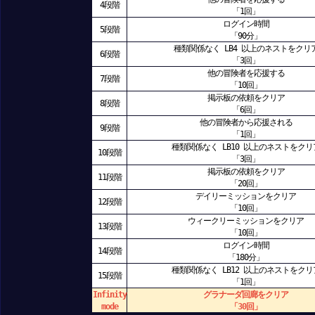
4段階
「1回」
ログイン時間
5段階
「90分」
種類関係なく LB4 以上のネストをクリ
6段階
「3回」
他の冒険者を応援する
7段階
「10回」
掲示板の依頼をクリア
8段階
「6回」
他の冒険者から応援される
9段階
「1回」
種類関係なく LB10 以上のネストをクリ
10段階
「3回」
掲示板の依頼をクリア
11段階
「20回」
デイリーミッションをクリア
12段階
「10回」
ウィークリーミッションをクリア
13段階
「10回」
ログイン時間
14段階
「180分」
種類関係なく LB12 以上のネストをクリ
15段階
「1回」
Infinity
グラナーダ回廊をクリア
mode
「30回」