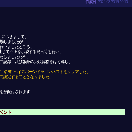
作成日
2024-08-30 15:10:10
」につきまして、
が登場しましたが、
行いましたところ、
を通じて不正を示唆する発言等を行い、
たしましたため、
ア記録、及び報酬の受取資格をはく奪し、
25 0:32に[名誉]ヘイズボーンドラゴンネストをクリアした、
て認定することとなりました。
をが配付されます！
ベント