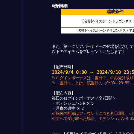
報酬詳細
達成条件
[名誉]ヘイズボーンドラゴンネス
[名誉]ヘイズボーンドラゴンネストで
また、第一クリアパーティーの登場を記念して
以下のアイテムをプレゼントいたします！
【配布日時】
2024/9/4 0:00 ～ 2024/9/10 23:
※ログインボーナスは「当日中」のみ受け取り
※「当日中」とは、該当日の（0:00～23:59
【配布内容】
毎日のログインボーナス＜全7日間＞
・ポテンシュパンR x 5
・月食の遺物 x 2
※報酬の配布はアカウントにつき各日1回、＜
※すべて受け取った場合、ポテンシュパンR 35
なお、[名誉]ヘイズボーンドラゴンネストの