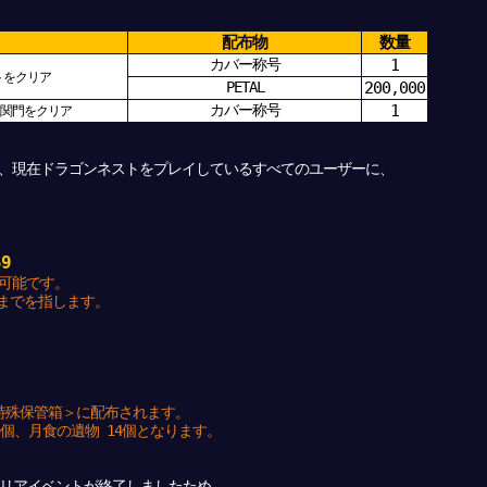
配布物
数量
カバー称号
1
トをクリア
PETAL
200,000
カバー称号
1
1関門をクリア
、現在ドラゴンネストをプレイしているすべてのユーザーに、
59
可能です。
）までを指します。
特殊保管箱＞に配布されます。
個、月食の遺物 14個となります。
クリアイベントが終了しましたため、