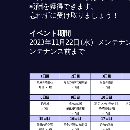
報酬を獲得できます。
忘れずに受け取りましょう！
イベント期間
2023年11月22日(水) メンテナ
ンテナンス前まで
1日目
2日目
3日目
暴風の時空石
月食の竜珠の破片袋
月食の聖痕
(1日) x 1個
x 2個
x 3個
8日目
9日目
10日目
釣り袋
凍った心臓
凍てついたﾈｽﾄかけら
ド
x 3個
強化材料選択箱
1000個選択箱
x 1個
x 1個
15日目
16日目
17日目
暴風の時空石
月食の竜珠の破片袋
月食の聖痕
(1日) x 1個
x 2個
x 3個