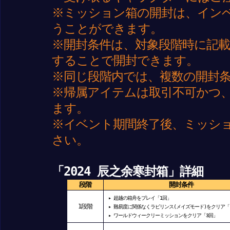
※ミッション箱の開封は、イン
うことができます。
※開封条件は、対象段階時に記
することで開封できます。
※同じ段階内では、複数の開封
※帰属アイテムは取引不可かつ
ます。
※イベント期間終了後、ミッシ
さい。
「2024 辰之余寒封箱」詳細
段階
開封条件
▸ 超越の箱舟をプレイ「1回」
1
段階
▸ 難易度に関係なくラビリンス(メイズモード)をクリア「
▸ ワールドウィークリーミッションをクリア「3回」