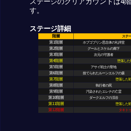
ステージのクリアカウントは4
す。
ステージ詳細
階層
ステ
第1階層
ホブゴブリン思念体の礼拝堂
第2階層
グールとスケルの廊下
第3階層
次元の守護者
第4階層
堕落した
第5階層
アサイ戦士の聖地
第6階層
捨てられたルーンエルフの森
第7階層
堕落した
第8階層
執行者の罠
第9階層
汚染されたエレナの亡霊
第10階層
ダークエルフの渓谷
第11階層
堕落した
第12階層
タキト