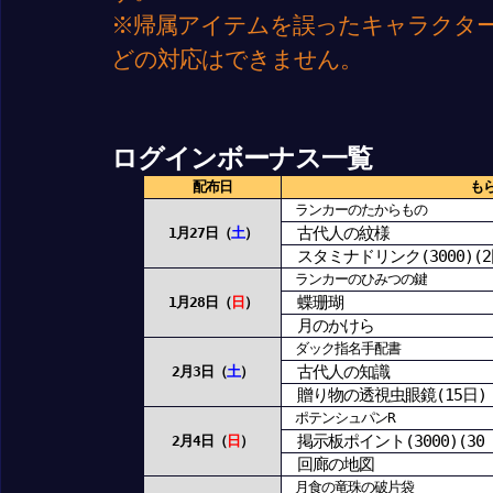
※帰属アイテムを誤ったキャラクタ
どの対応はできません。
ログインボーナス一覧
配布日
も
ランカーのたからもの
古代人の紋様
1月27日（
土
）
スタミナドリンク(3000)(2
ランカーのひみつの鍵
蝶珊瑚
1月28日（
日
）
月のかけら
ダック指名手配書
古代人の知識
2月3日（
土
）
贈り物の透視虫眼鏡(15日)
ポテンシュパンR
掲示板ポイント(3000)(30 d
2月4日（
日
）
回廊の地図
月食の竜珠の破片袋