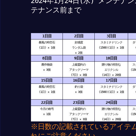
2024年1月24日(水) メンテナ
テナンス前まで
1日目
2日目
3日目
暴風の時空石
好感度
スタミナドリンク
ダ
(1日) x 1個
ランダム袋
(1500)(1日) x 1個
x 2個
8日目
9日目
10日目
農作物袋
上級盟約の
贈り物の特別な
ス
x 3個
アタックソーマ
エリクシル
(15
(7日) x 3個
(14日) x 20個
15日目
16日目
17日目
暴風の時空石
釣り袋
スタミナドリンク
ダ
(1日) x 1個
x 3個
(1500)(1日) x 1個
22日目
23日目
24日目
今月の称号
上級盟約の
贈り物の特別な
ス
x 1個
アタックソーマ
エリクシル
(15
(7日) x 3個
(14日) x 20個
※日数の記載されているアイテ
れにご注意ください。