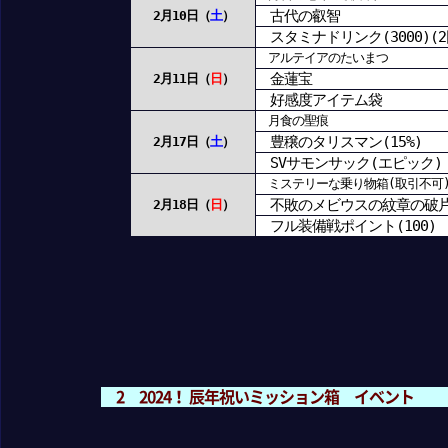
古代の叡智
2月10日（
土
）
スタミナドリンク(3000)(2
アルテイアのたいまつ
金蓮宝
2月11日（
日
）
好感度アイテム袋
月食の聖痕
豊穣のタリスマン(15%)
2月17日（
土
）
SVサモンサック(エピック)
ミステリーな乗り物箱(取引不可
不敗のメビウスの紋章の破
2月18日（
日
）
フル装備戦ポイント(100)
2 2024！ 辰年祝いミッション箱 イベント