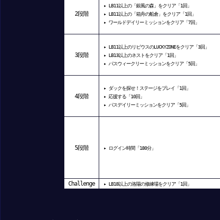
▸ LB11以上の「銀風の森」をクリア「1回」
2
段階
▸ LB11以上の「箱舟の船倉」をクリア「1回」
▸ ワールドデイリーミッションをクリア「7回」
▸ LB11以上のリピウスのLUCKYZONEをクリア「3回」
3段階
▸ LB13以上のネストをクリア「1回」
▸ パスウィークリーミッションをクリア「5回」
▸ ダックを探せ！ステージをプレイ「1回」
4段階
▸ 応援する「10回」
▸ パスデイリーミッションをクリア「5回」
5段階
▸ ログイン時間「180分」
Challenge
▸ LB18以上の洛陽の修練場をクリア「1回」