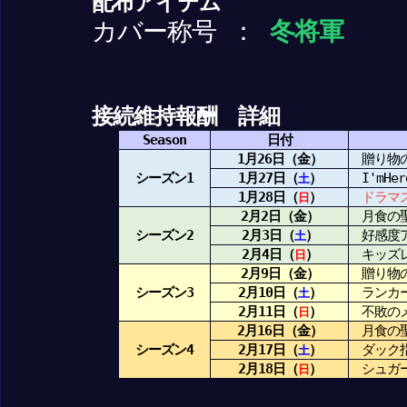
配布アイテム
カバー称号 ：
冬将軍
接続維持報酬 詳細
Season
日付
1月26日（金）
贈り物の
シーズン1
1月27日（
）
I'mHer
土
1月28日（
）
ドラマ
日
2月2日（金）
月食の
シーズン2
2月3日（
）
好感度ア
土
2月4日（
）
キッズレ
日
2月9日（金）
贈り物の
シーズン3
2月10日（
）
ランカー
土
2月11日（
）
不敗のメ
日
2月16日（金）
月食の
シーズン4
2月17日（
）
ダック指
土
2月18日（
）
シュガー
日