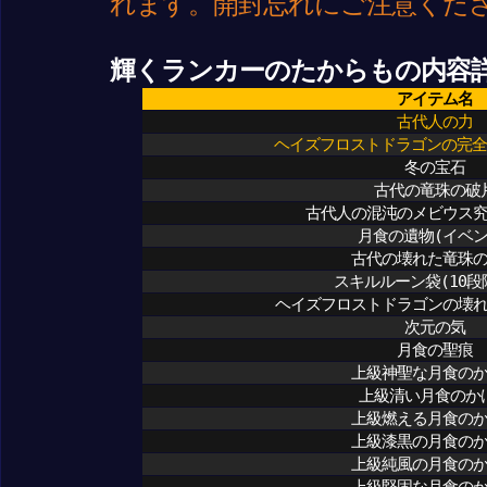
れます。開封忘れにご注意くだ
輝くランカーのたからもの内容
アイテム名
古代人の力
ヘイズフロストドラゴンの完全
冬の宝石
古代の竜珠の破
古代人の混沌のメビウス
月食の遺物(イベン
古代の壊れた竜珠
スキルルーン袋(10段
ヘイズフロストドラゴンの壊
次元の気
月食の聖痕
上級神聖な月食の
上級清い月食のか
上級燃える月食の
上級漆黒の月食の
上級純風の月食の
上級堅固な月食の