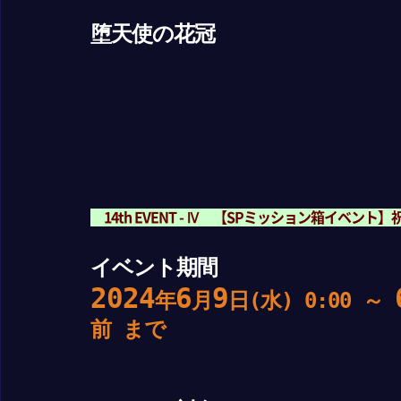
堕天使の花冠
14th EVENT - Ⅳ 【SPミッション箱イベン
イベント期間
2024
6
9
年
月
日(水) 0:00
～
前
まで