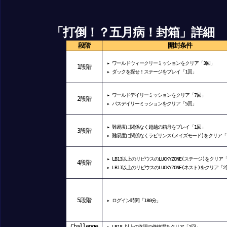
「打倒！？五月病！封箱」詳細
段階
開封条件
▸ ワールドウィークリーミッションをクリア「3回」
1段階
▸ ダックを探せ！ステージをプレイ「1回」
▸ ワールドデイリーミッションをクリア「7回」
2段階
▸ パスデイリーミッションをクリア「5回」
▸ 難易度に関係なく超越の箱舟をプレイ「1回」
3段階
▸ 難易度に関係なくラビリンス(メイズモード)をクリア「
▸ LB13以上のリピウスのLUCKYZONE(ステージ)をクリア
4段階
▸ LB11以上のリピウスのLUCKYZONE(ネスト)をクリア「
5段階
▸ ログイン時間「180分」
Challenge
▸ LB18 以上の洛陽の修練場をクリア「1回」