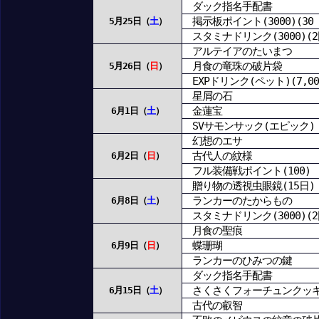
ダック指名手配書
掲示板ポイント(3000)(30 d
5月25日（
土
）
スタミナドリンク(3000)(2
アルテイアのたいまつ
月食の竜珠の破片袋
5月26日（
日
）
EXPドリンク(ペット)(7,000
星屑の石
金蓮宝
6月1日（
土
）
SVサモンサック(エピック)
幻想のエサ
古代人の紋様
6月2日（
日
）
フル装備戦ポイント(100)
贈り物の透視虫眼鏡(15日)
ランカーのたからもの
6月8日（
土
）
スタミナドリンク(3000)(2
月食の聖痕
蝶珊瑚
6月9日（
日
）
ランカーのひみつの鍵
ダック指名手配書
さくさくフォーチュンクッ
6月15日（
土
）
古代の叡智