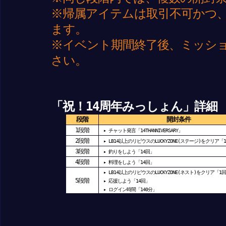
※帰属アイテムは取引不可かつ
ます。
※イベント期間終了後、ミッシ
さい。
「祝！14周年みっしょん」詳細
段階
開封条件
1
段階
▸ チャット発言「14THANNIVERSARY」
2
段階
▸ LB14以上のリピウスのLUCKYZONE(ステージ)をクリア「
3
段階
▸ 釣りをしよう「14回」
4
段階
▸ 料理をしよう「14回」
▸ LB14以上のリピウスのLUCKYZONE(ネスト)をクリア「1
5
段階
▸ 応援しよう「14回」
▸ ログイン時間「140分」