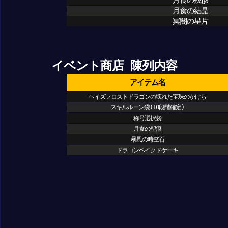
月食の結晶
冥闇の星片
イベント商店 陳列内容
アイテム名
ヘイズフロストドラゴンの壊れた宝珠のかけら
スキルルーン袋(10段階確定)
称号選択袋
月食の聖痕
暴風の時空石
ドラゴンベイクドケーキ