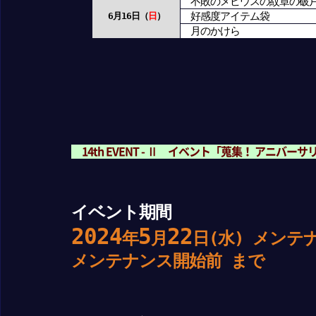
不敗のメビウスの紋章の破
好感度アイテム袋
6月16日（
日
）
月のかけら
14th EVENT - Ⅱ イベント「蒐集！ アニバ
イベント期間
2024
5
22
年
月
日(水) メンテ
メンテナンス開始前
まで