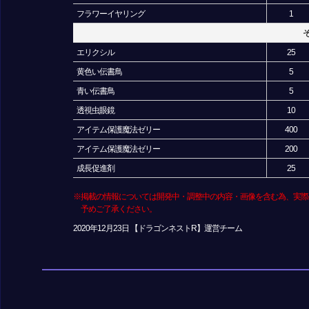
フラワーイヤリング
1
エリクシル
25
黄色い伝書鳥
5
青い伝書鳥
5
透視虫眼鏡
10
アイテム保護魔法ゼリー
400
アイテム保護魔法ゼリー
200
成長促進剤
25
※掲載の情報については開発中・調整中の内容・画像を含む為、実際
予めご了承ください。
2020年12月23日 【ドラゴンネストR】運営チーム