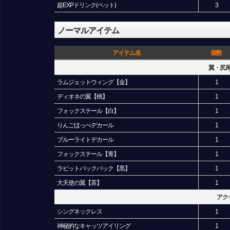
超EXPドリンク(ペット)
3
ノーマルアイテム
アイテム名
個数
翼・尻
ラムジェットウィング【金】
1
ディオネの翼【桃】
1
フォックステール【白】
1
りんごほっぺデカール
1
ブルーライトデカール
1
フォックステール【青】
1
ラビットバックパック【黒】
1
大天使の翼【茶】
1
アク
シングネックレス
1
神秘的なキャッツアイリング
1