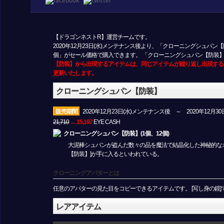
【ドラゴンネストR】運営チームです。
2020年12月23日(水)メンテナンス後より、「クローニングシュパ
個」がセール価格で購入できます。 「クローニングシュパン【防装
【防装】から出現するアイテムは、同じアイテムが繰り返し出現する
更新いたします。
クローニングシュパン【防装】
販売期間
2020年12月23日(水)メンテナンス後 ～ 2020年12月30日(水
21,710
→
15,197
EYE CASH
クローニングシュパン【防装】(1個、12個)
大泥棒シュパンが盗んだ数々の品を魔法で結晶化した神秘的なオ
【防装】]が手に入るといわれている。
クローニングアバターとは
任意のアバターの見た目をコピーできるアイテムです。 [写し身の鏡
レアアイテム