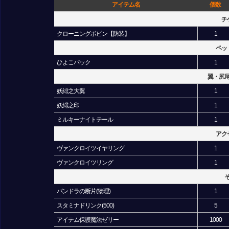
アイテム名
個数
チ
クローニングボビン【防装】
1
ペッ
ひよこパック
1
翼・尻
妖緋之大翼
1
妖緋之印
1
ミルキーナイトテール
1
アク
ヴァンクロイツイヤリング
1
ヴァンクロイツリング
1
パンドラの断片(物理)
1
スタミナドリンク(500)
5
アイテム保護魔法ゼリー
1000