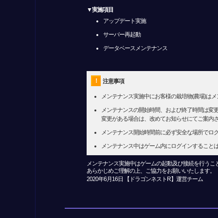
▼実施項目
アップデート実施
サーバー再起動
データベースメンテナンス
！
注意事項
メンテナンス実施中にお客様の栽培物(農場)は
メンテナンスの開始時間、および終了時間は変
変更がある場合は、改めてお知らせにてご案内
メンテナンス開始時間前に必ず安全な場所でロ
メンテナンス中はゲーム内にログインすること
メンテナンス実施中はゲームの起動及び接続を行うこ
あらかじめご理解の上、ご協力をお願いいたします。
2020年6月16日 【ドラゴンネストR】運営チーム