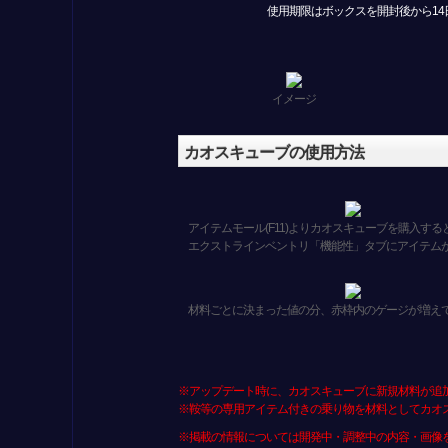
使用期限はボックスを開封後から14
イメージ
カオスキューブの使用方法
アイテムモール(F11)よりカオスキューブを購入する
エクストラインベントリ「機能性」タブにアイテム
材料ごとに決まった値の分、赤枠内のゲージが増え
※アップデート時に、カオスキューブに新規材料が追
※鞍等の専用アイテム付きの乗り物を材料としてカオ
※掲載の情報については開発中・調整中の内容・画像