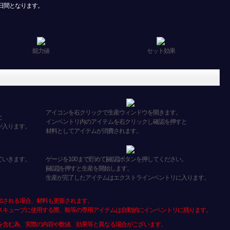
日間となります。
能力値
セット効果
アイコンを右クリックで生産ウィンドウを開きます。
と
インベントリ内のアイテムを右クリックし確認を押すと
が入ります。
材料としてアイテムが消費されます。
ていきます。
ゲージを100まで貯めて[確認]ボタンを押してください。
[確認]を押すと生産を開始します。
生産が完了したアイテムはエクストラインベントリに入ります。
加される場合、材料も更新されます。
スキューブに使用する際、鞍等の専用アイテムは自動的にインベントリに残ります。
を含む為、実際の内容や数値、効果等と異なる場合がございます。