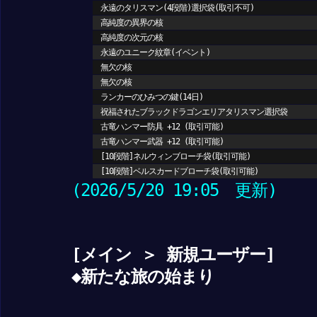
永遠のタリスマン(4段階)選択袋(取引不可)
高純度の異界の核
高純度の次元の核
永遠のユニーク紋章(イベント)
無欠の核
無欠の核
ランカーのひみつの鍵(14日)
祝福されたブラックドラゴンエリアタリスマン選択袋
古竜ハンマー防具 +12 (取引可能)
古竜ハンマー武器 +12 (取引可能)
[10段階]ネルウィンブローチ袋(取引可能)
[10段階]ベルスカードブローチ袋(取引可能)
(2026/5/20 19:05 更新)
[メイン ＞ 新規ユーザー]
◆新たな旅の始まり