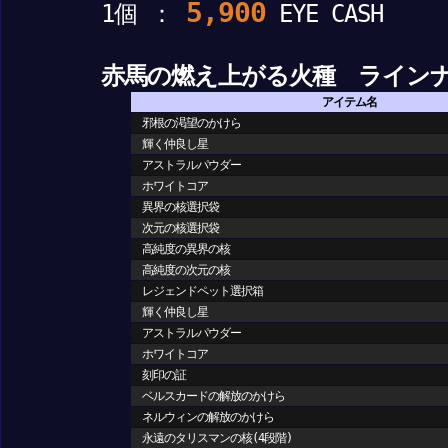
5,900
1個 ：
EYE CASH
赤馬の燃え上がる火種 ライン
アイテム名
邪根の渇望のかけら
輝く仲良し星
アストラルパウダー
ホワイトコア
異界の核選択袋
次元の核選択袋
高純度の異界の核
高純度の次元の核
レジェンドペット選択箱
輝く仲良し星
アストラルパウダー
ホワイトコア
刻印の証
ベルスカードの解放のかけら
ネルウィンの解放のかけら
永遠のタリスマンの核(4段階)