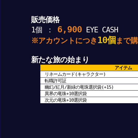
販売価格
6,900
1個 ：
EYE CASH
10個
※アカウントにつき
まで購
新たな旅の始まり
アイテム
リネームカード(キャラクター)
転職許可証
幽幻/紅月/新緑の竜珠選択袋(+15)
異界の竜珠+10選択袋
次元の竜珠+10選択袋